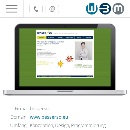
Firma:
besserso
Domain:
www.besserso.eu
Umfang:
Konzeption, Design, Programmierung